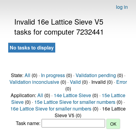
log in
Invalid 16e Lattice Sieve V5
tasks for computer 7232441
No tasks to display
State:
All
(0) ·
In progress
(0) ·
Validation pending
(0) ·
Validation inconclusive
(0) ·
Valid
(0) · Invalid (0) ·
Error
(0)
Application:
All
(0) ·
14e Lattice Sieve
(0) ·
15e Lattice
Sieve
(0) ·
15e Lattice Sieve for smaller numbers
(0) ·
16e Lattice Sieve for smaller numbers
(0) · 16e Lattice
Sieve V5 (0)
Task name: