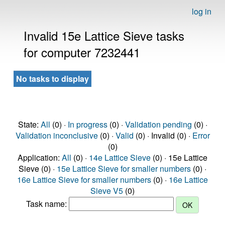
log in
Invalid 15e Lattice Sieve tasks
for computer 7232441
No tasks to display
State:
All
(0) ·
In progress
(0) ·
Validation pending
(0) ·
Validation inconclusive
(0) ·
Valid
(0) · Invalid (0) ·
Error
(0)
Application:
All
(0) ·
14e Lattice Sieve
(0) · 15e Lattice
Sieve (0) ·
15e Lattice Sieve for smaller numbers
(0) ·
16e Lattice Sieve for smaller numbers
(0) ·
16e Lattice
Sieve V5
(0)
Task name: