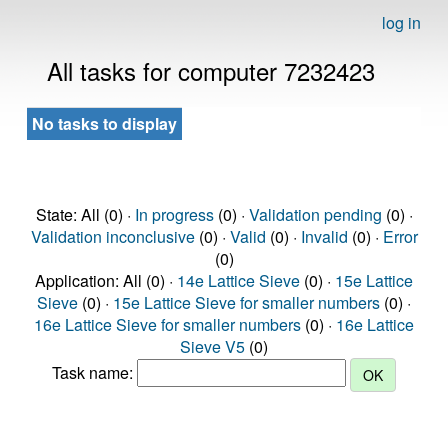
log in
All tasks for computer 7232423
No tasks to display
State: All (0) ·
In progress
(0) ·
Validation pending
(0) ·
Validation inconclusive
(0) ·
Valid
(0) ·
Invalid
(0) ·
Error
(0)
Application: All (0) ·
14e Lattice Sieve
(0) ·
15e Lattice
Sieve
(0) ·
15e Lattice Sieve for smaller numbers
(0) ·
16e Lattice Sieve for smaller numbers
(0) ·
16e Lattice
Sieve V5
(0)
Task name: