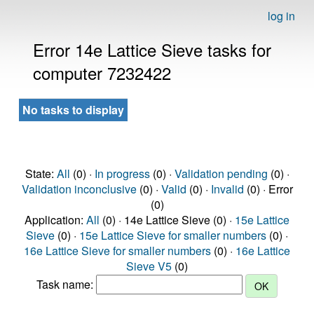
log in
Error 14e Lattice Sieve tasks for
computer 7232422
No tasks to display
State:
All
(0) ·
In progress
(0) ·
Validation pending
(0) ·
Validation inconclusive
(0) ·
Valid
(0) ·
Invalid
(0) · Error
(0)
Application:
All
(0) · 14e Lattice Sieve (0) ·
15e Lattice
Sieve
(0) ·
15e Lattice Sieve for smaller numbers
(0) ·
16e Lattice Sieve for smaller numbers
(0) ·
16e Lattice
Sieve V5
(0)
Task name: