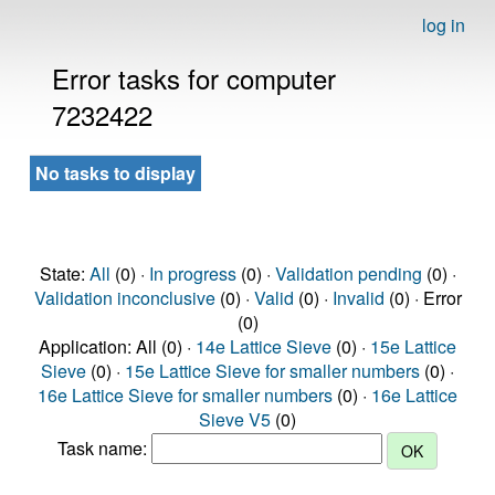
log in
Error tasks for computer
7232422
No tasks to display
State:
All
(0) ·
In progress
(0) ·
Validation pending
(0) ·
Validation inconclusive
(0) ·
Valid
(0) ·
Invalid
(0) · Error
(0)
Application: All (0) ·
14e Lattice Sieve
(0) ·
15e Lattice
Sieve
(0) ·
15e Lattice Sieve for smaller numbers
(0) ·
16e Lattice Sieve for smaller numbers
(0) ·
16e Lattice
Sieve V5
(0)
Task name: