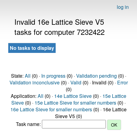
log in
Invalid 16e Lattice Sieve V5
tasks for computer 7232422
No tasks to display
State:
All
(0) ·
In progress
(0) ·
Validation pending
(0) ·
Validation inconclusive
(0) ·
Valid
(0) · Invalid (0) ·
Error
(0)
Application:
All
(0) ·
14e Lattice Sieve
(0) ·
15e Lattice
Sieve
(0) ·
15e Lattice Sieve for smaller numbers
(0) ·
16e Lattice Sieve for smaller numbers
(0) · 16e Lattice
Sieve V5 (0)
Task name: