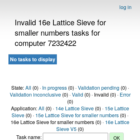
log in
Invalid 16e Lattice Sieve for
smaller numbers tasks for
computer 7232422
No tasks to display
State:
All
(0) ·
In progress
(0) ·
Validation pending
(0) ·
Validation inconclusive
(0) ·
Valid
(0) · Invalid (0) ·
Error
(0)
Application:
All
(0) ·
14e Lattice Sieve
(0) ·
15e Lattice
Sieve
(0) ·
15e Lattice Sieve for smaller numbers
(0) ·
16e Lattice Sieve for smaller numbers (0) ·
16e Lattice
Sieve V5
(0)
Task name: