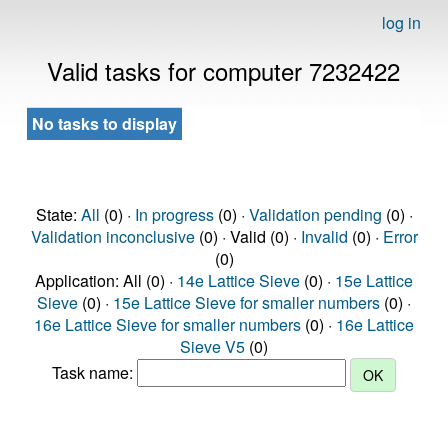
log in
Valid tasks for computer 7232422
No tasks to display
State:
All
(0) ·
In progress
(0) ·
Validation pending
(0) ·
Validation inconclusive
(0) · Valid (0) ·
Invalid
(0) ·
Error
(0)
Application: All (0) ·
14e Lattice Sieve
(0) ·
15e Lattice
Sieve
(0) ·
15e Lattice Sieve for smaller numbers
(0) ·
16e Lattice Sieve for smaller numbers
(0) ·
16e Lattice
Sieve V5
(0)
Task name: