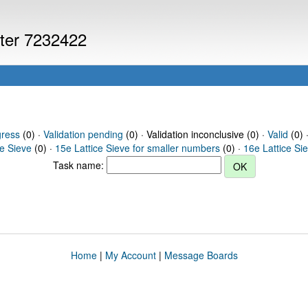
uter 7232422
gress
(0) ·
Validation pending
(0) · Validation inconclusive (0) ·
Valid
(0) 
ce Sieve
(0) ·
15e Lattice Sieve for smaller numbers
(0) ·
16e Lattice Si
Task name:
Home
|
My Account
|
Message Boards