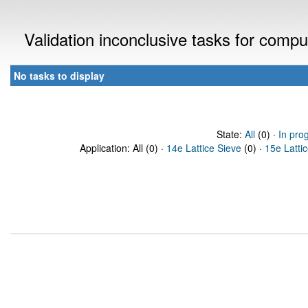
Validation inconclusive tasks for comp
No tasks to display
State:
All
(0) ·
In pro
Application: All (0) ·
14e Lattice Sieve
(0) ·
15e Latti