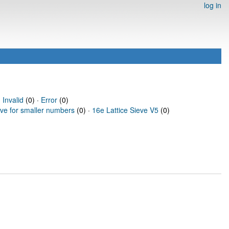
log in
·
Invalid
(0) ·
Error
(0)
eve for smaller numbers
(0) ·
16e Lattice Sieve V5
(0)