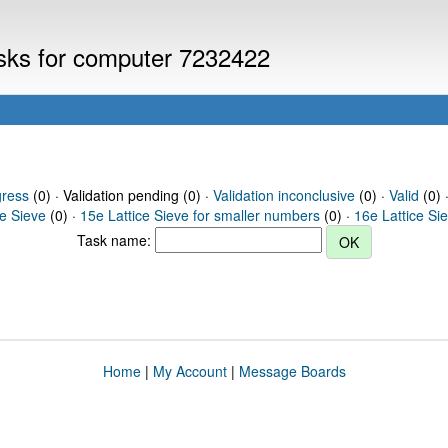
asks for computer 7232422
gress
(0) · Validation pending (0) ·
Validation inconclusive
(0) ·
Valid
(0) 
ce Sieve
(0) ·
15e Lattice Sieve for smaller numbers
(0) ·
16e Lattice Si
Task name:
Home
|
My Account
|
Message Boards