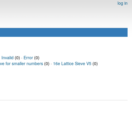
log in
·
Invalid
(0) ·
Error
(0)
eve for smaller numbers
(0) ·
16e Lattice Sieve V5
(0)