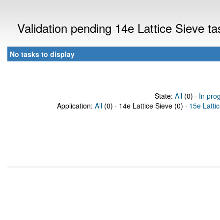
Validation pending 14e Lattice Sieve t
No tasks to display
State:
All
(0) ·
In pro
Application:
All
(0) · 14e Lattice Sieve (0) ·
15e Latti