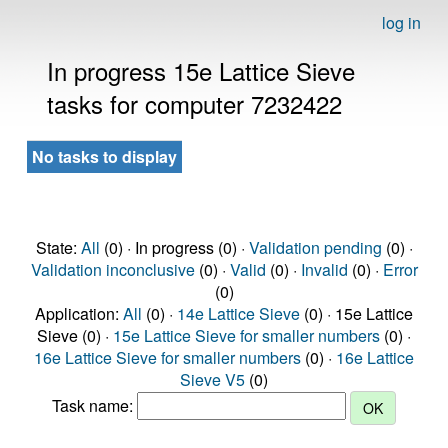
log in
In progress 15e Lattice Sieve
tasks for computer 7232422
No tasks to display
State:
All
(0) · In progress (0) ·
Validation pending
(0) ·
Validation inconclusive
(0) ·
Valid
(0) ·
Invalid
(0) ·
Error
(0)
Application:
All
(0) ·
14e Lattice Sieve
(0) · 15e Lattice
Sieve (0) ·
15e Lattice Sieve for smaller numbers
(0) ·
16e Lattice Sieve for smaller numbers
(0) ·
16e Lattice
Sieve V5
(0)
Task name: