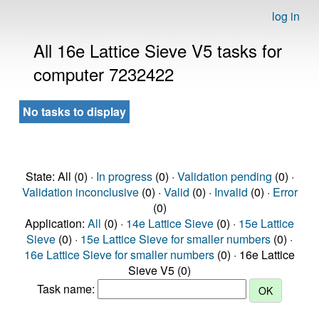
log in
All 16e Lattice Sieve V5 tasks for
computer 7232422
No tasks to display
State: All (0) ·
In progress
(0) ·
Validation pending
(0) ·
Validation inconclusive
(0) ·
Valid
(0) ·
Invalid
(0) ·
Error
(0)
Application:
All
(0) ·
14e Lattice Sieve
(0) ·
15e Lattice
Sieve
(0) ·
15e Lattice Sieve for smaller numbers
(0) ·
16e Lattice Sieve for smaller numbers
(0) · 16e Lattice
Sieve V5 (0)
Task name: