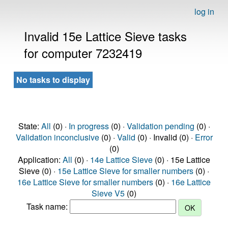
log in
Invalid 15e Lattice Sieve tasks
for computer 7232419
No tasks to display
State:
All
(0) ·
In progress
(0) ·
Validation pending
(0) ·
Validation inconclusive
(0) ·
Valid
(0) · Invalid (0) ·
Error
(0)
Application:
All
(0) ·
14e Lattice Sieve
(0) · 15e Lattice
Sieve (0) ·
15e Lattice Sieve for smaller numbers
(0) ·
16e Lattice Sieve for smaller numbers
(0) ·
16e Lattice
Sieve V5
(0)
Task name: