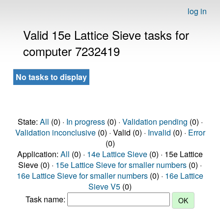
log in
Valid 15e Lattice Sieve tasks for
computer 7232419
No tasks to display
State:
All
(0) ·
In progress
(0) ·
Validation pending
(0) ·
Validation inconclusive
(0) · Valid (0) ·
Invalid
(0) ·
Error
(0)
Application:
All
(0) ·
14e Lattice Sieve
(0) · 15e Lattice
Sieve (0) ·
15e Lattice Sieve for smaller numbers
(0) ·
16e Lattice Sieve for smaller numbers
(0) ·
16e Lattice
Sieve V5
(0)
Task name: