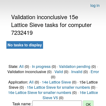
log in
Validation inconclusive 15e
Lattice Sieve tasks for computer
7232419
No tasks to display
State:
All
(0) ·
In progress
(0) ·
Validation pending
(0) ·
Validation inconclusive (0) ·
Valid
(0) ·
Invalid
(0) ·
Error
(0)
Application:
All
(0) ·
14e Lattice Sieve
(0) · 15e Lattice
Sieve (0) ·
15e Lattice Sieve for smaller numbers
(0) ·
16e Lattice Sieve for smaller numbers
(0) ·
16e Lattice
Sieve V5
(0)
Task name: