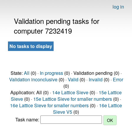
log in
Validation pending tasks for
computer 7232419
No tasks to display
State:
All
(0) ·
In progress
(0) · Validation pending (0) ·
Validation inconclusive
(0) ·
Valid
(0) ·
Invalid
(0) ·
Error
(0)
Application: All (0) ·
14e Lattice Sieve
(0) ·
15e Lattice
Sieve
(0) ·
15e Lattice Sieve for smaller numbers
(0) ·
16e Lattice Sieve for smaller numbers
(0) ·
16e Lattice
Sieve V5
(0)
Task name: