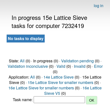
log in
In progress 15e Lattice Sieve
tasks for computer 7232419
No tasks to display
State:
All
(0) · In progress (0) ·
Validation pending
(0) ·
Validation inconclusive
(0) ·
Valid
(0) ·
Invalid
(0) ·
Error
(0)
Application:
All
(0) ·
14e Lattice Sieve
(0) · 15e Lattice
Sieve (0) ·
15e Lattice Sieve for smaller numbers
(0) ·
16e Lattice Sieve for smaller numbers
(0) ·
16e Lattice
Sieve V5
(0)
Task name: