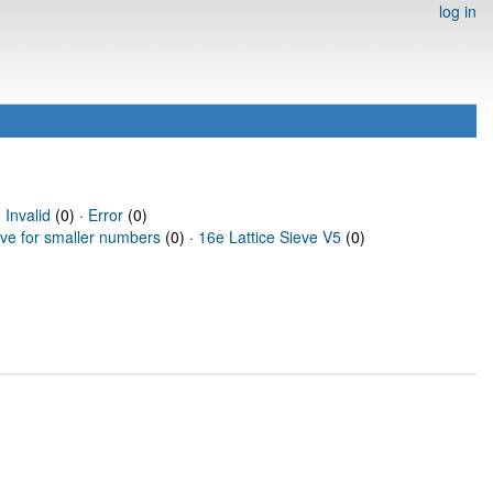
log in
·
Invalid
(0) ·
Error
(0)
eve for smaller numbers
(0) ·
16e Lattice Sieve V5
(0)