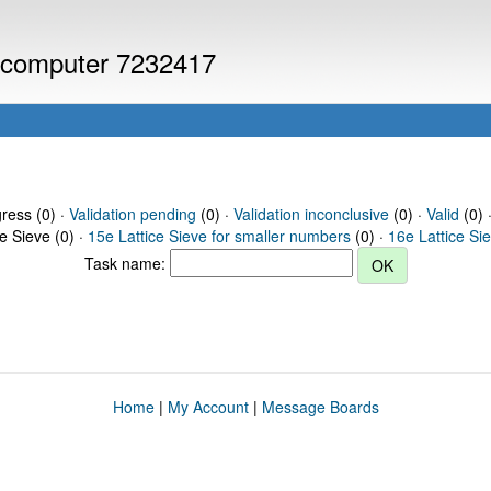
or computer 7232417
gress (0) ·
Validation pending
(0) ·
Validation inconclusive
(0) ·
Valid
(0) 
ce Sieve (0) ·
15e Lattice Sieve for smaller numbers
(0) ·
16e Lattice Si
Task name:
Home
|
My Account
|
Message Boards