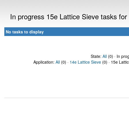
In progress 15e Lattice Sieve tasks f
No tasks to display
State:
All
(0) · In pro
Application:
All
(0) ·
14e Lattice Sieve
(0) · 15e Latti