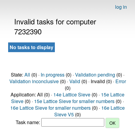
log in
Invalid tasks for computer
7232390
No tasks to display
State:
All
(0) ·
In progress
(0) ·
Validation pending
(0) ·
Validation inconclusive
(0) ·
Valid
(0) · Invalid (0) ·
Error
(0)
Application: All (0) ·
14e Lattice Sieve
(0) ·
15e Lattice
Sieve
(0) ·
15e Lattice Sieve for smaller numbers
(0) ·
16e Lattice Sieve for smaller numbers
(0) ·
16e Lattice
Sieve V5
(0)
Task name: