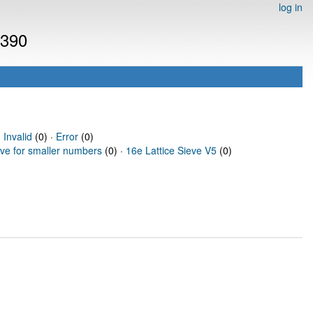
log in
2390
·
Invalid
(0) ·
Error
(0)
eve for smaller numbers
(0) ·
16e Lattice Sieve V5
(0)