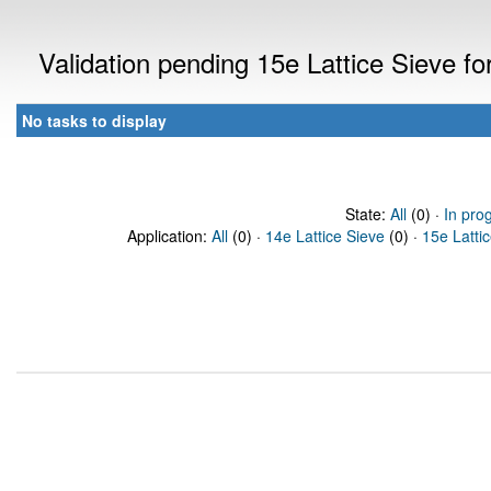
Validation pending 15e Lattice Sieve f
No tasks to display
State:
All
(0) ·
In pro
Application:
All
(0) ·
14e Lattice Sieve
(0) ·
15e Latti