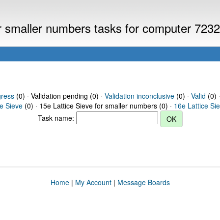
or smaller numbers tasks for computer 723
gress
(0) · Validation pending (0) ·
Validation inconclusive
(0) ·
Valid
(0) 
ce Sieve
(0) · 15e Lattice Sieve for smaller numbers (0) ·
16e Lattice Si
Task name:
Home
|
My Account
|
Message Boards