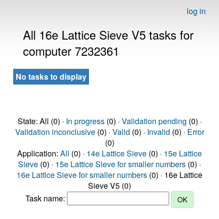
log in
All 16e Lattice Sieve V5 tasks for
computer 7232361
No tasks to display
State: All (0) ·
In progress
(0) ·
Validation pending
(0) ·
Validation inconclusive
(0) ·
Valid
(0) ·
Invalid
(0) ·
Error
(0)
Application:
All
(0) ·
14e Lattice Sieve
(0) ·
15e Lattice
Sieve
(0) ·
15e Lattice Sieve for smaller numbers
(0) ·
16e Lattice Sieve for smaller numbers
(0) · 16e Lattice
Sieve V5 (0)
Task name: