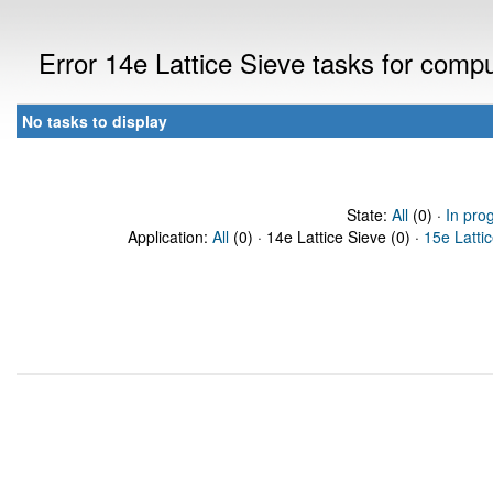
Error 14e Lattice Sieve tasks for com
No tasks to display
State:
All
(0) ·
In pro
Application:
All
(0) · 14e Lattice Sieve (0) ·
15e Latti