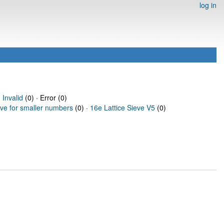
log in
·
Invalid
(0) · Error (0)
eve for smaller numbers
(0) ·
16e Lattice Sieve V5
(0)