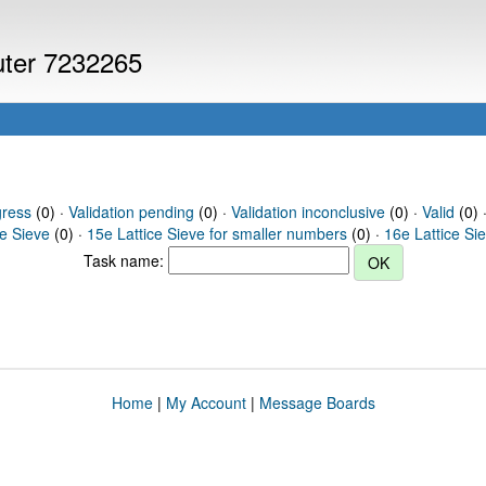
puter 7232265
gress
(0) ·
Validation pending
(0) ·
Validation inconclusive
(0) ·
Valid
(0) 
ce Sieve
(0) ·
15e Lattice Sieve for smaller numbers
(0) ·
16e Lattice Si
Task name:
Home
|
My Account
|
Message Boards