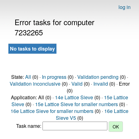
log in
Error tasks for computer
7232265
No tasks to display
State:
All
(0) ·
In progress
(0) ·
Validation pending
(0) ·
Validation inconclusive
(0) ·
Valid
(0) ·
Invalid
(0) · Error
(0)
Application: All (0) ·
14e Lattice Sieve
(0) ·
15e Lattice
Sieve
(0) ·
15e Lattice Sieve for smaller numbers
(0) ·
16e Lattice Sieve for smaller numbers
(0) ·
16e Lattice
Sieve V5
(0)
Task name: