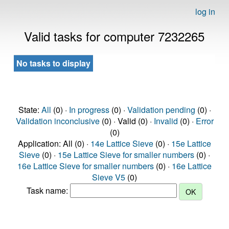
log in
Valid tasks for computer 7232265
No tasks to display
State:
All
(0) ·
In progress
(0) ·
Validation pending
(0) ·
Validation inconclusive
(0) · Valid (0) ·
Invalid
(0) ·
Error
(0)
Application: All (0) ·
14e Lattice Sieve
(0) ·
15e Lattice
Sieve
(0) ·
15e Lattice Sieve for smaller numbers
(0) ·
16e Lattice Sieve for smaller numbers
(0) ·
16e Lattice
Sieve V5
(0)
Task name: