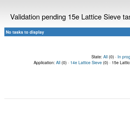
Validation pending 15e Lattice Sieve t
No tasks to display
State:
All
(0) ·
In pro
Application:
All
(0) ·
14e Lattice Sieve
(0) · 15e Latti