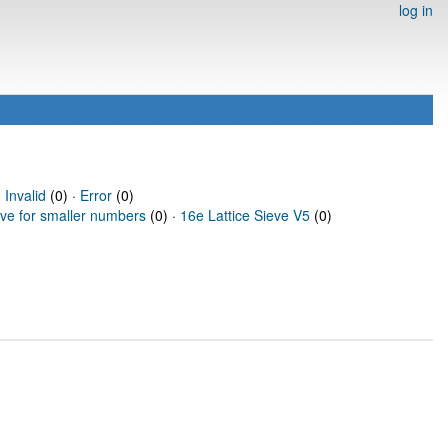
log in
·
Invalid
(0) ·
Error
(0)
eve for smaller numbers
(0) ·
16e Lattice Sieve V5
(0)