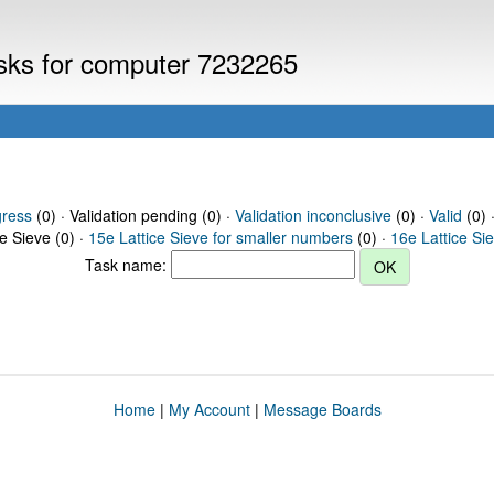
asks for computer 7232265
gress
(0) · Validation pending (0) ·
Validation inconclusive
(0) ·
Valid
(0) 
ce Sieve (0) ·
15e Lattice Sieve for smaller numbers
(0) ·
16e Lattice Si
Task name:
Home
|
My Account
|
Message Boards