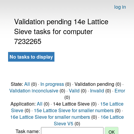
log in
Validation pending 14e Lattice
Sieve tasks for computer
7232265
No tasks to display
State:
All
(0) ·
In progress
(0) · Validation pending (0) ·
Validation inconclusive
(0) ·
Valid
(0) ·
Invalid
(0) ·
Error
(0)
Application:
All
(0) · 14e Lattice Sieve (0) ·
15e Lattice
Sieve
(0) ·
15e Lattice Sieve for smaller numbers
(0) ·
16e Lattice Sieve for smaller numbers
(0) ·
16e Lattice
Sieve V5
(0)
Task name: