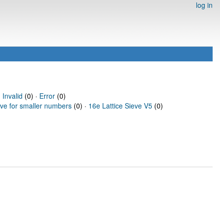
log in
·
Invalid
(0) ·
Error
(0)
eve for smaller numbers
(0) ·
16e Lattice Sieve V5
(0)