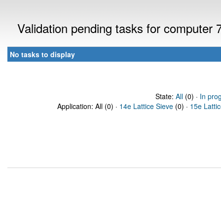
Validation pending tasks for computer
No tasks to display
State:
All
(0) ·
In pro
Application: All (0) ·
14e Lattice Sieve
(0) ·
15e Latti