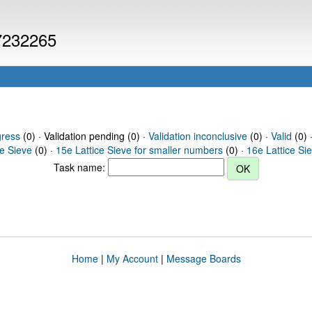
 7232265
gress
(0) · Validation pending (0) ·
Validation inconclusive
(0) ·
Valid
(0) 
ce Sieve
(0) ·
15e Lattice Sieve for smaller numbers
(0) ·
16e Lattice Si
Task name:
Home
|
My Account
|
Message Boards