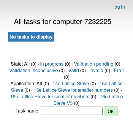
log in
All tasks for computer 7232225
No tasks to display
State: All (0) ·
In progress
(0) ·
Validation pending
(0) ·
Validation inconclusive
(0) ·
Valid
(0) ·
Invalid
(0) ·
Error
(0)
Application: All (0) ·
14e Lattice Sieve
(0) ·
15e Lattice
Sieve
(0) ·
15e Lattice Sieve for smaller numbers
(0) ·
16e Lattice Sieve for smaller numbers
(0) ·
16e Lattice
Sieve V5
(0)
Task name: