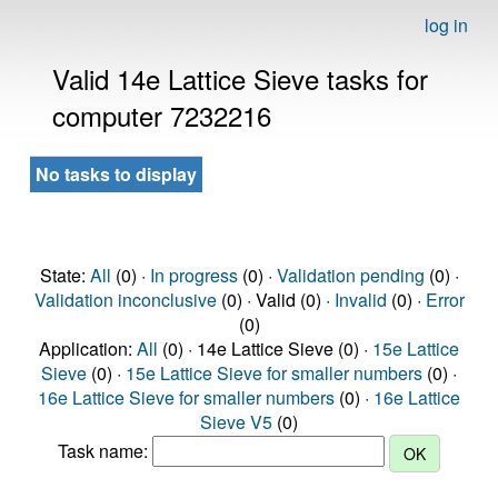
log in
Valid 14e Lattice Sieve tasks for
computer 7232216
No tasks to display
State:
All
(0) ·
In progress
(0) ·
Validation pending
(0) ·
Validation inconclusive
(0) · Valid (0) ·
Invalid
(0) ·
Error
(0)
Application:
All
(0) · 14e Lattice Sieve (0) ·
15e Lattice
Sieve
(0) ·
15e Lattice Sieve for smaller numbers
(0) ·
16e Lattice Sieve for smaller numbers
(0) ·
16e Lattice
Sieve V5
(0)
Task name: