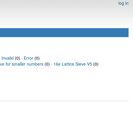
log in
·
Invalid
(0) ·
Error
(0)
eve for smaller numbers
(0) ·
16e Lattice Sieve V5
(0)