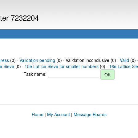
uter 7232204
gress
(0) ·
Validation pending
(0) · Validation inconclusive (0) ·
Valid
(0) 
ce Sieve
(0) ·
15e Lattice Sieve for smaller numbers
(0) ·
16e Lattice Si
Task name:
Home
|
My Account
|
Message Boards