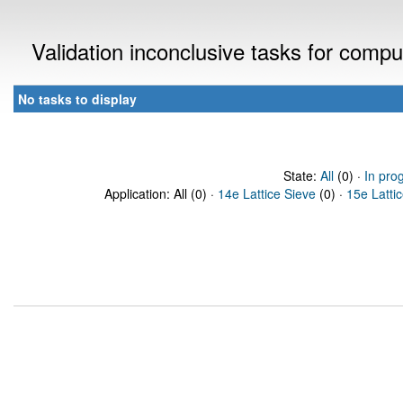
Validation inconclusive tasks for comp
No tasks to display
State:
All
(0) ·
In pro
Application: All (0) ·
14e Lattice Sieve
(0) ·
15e Latti