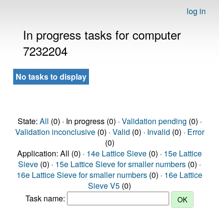
log in
In progress tasks for computer
7232204
No tasks to display
State:
All
(0) · In progress (0) ·
Validation pending
(0) ·
Validation inconclusive
(0) ·
Valid
(0) ·
Invalid
(0) ·
Error
(0)
Application: All (0) ·
14e Lattice Sieve
(0) ·
15e Lattice
Sieve
(0) ·
15e Lattice Sieve for smaller numbers
(0) ·
16e Lattice Sieve for smaller numbers
(0) ·
16e Lattice
Sieve V5
(0)
Task name: