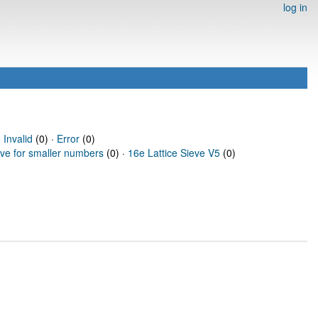
log in
·
Invalid
(0) ·
Error
(0)
eve for smaller numbers
(0) ·
16e Lattice Sieve V5
(0)