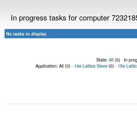
In progress tasks for computer 723218
No tasks to display
State:
All
(0) · In pro
Application: All (0) ·
14e Lattice Sieve
(0) ·
15e Latti