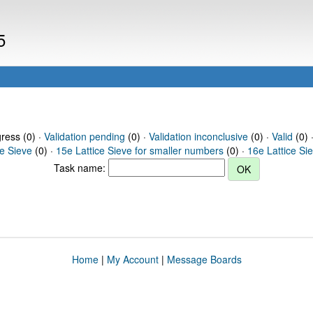
5
gress (0) ·
Validation pending
(0) ·
Validation inconclusive
(0) ·
Valid
(0) 
ce Sieve
(0) ·
15e Lattice Sieve for smaller numbers
(0) ·
16e Lattice Si
Task name:
Home
|
My Account
|
Message Boards