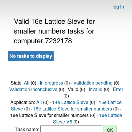
log in
Valid 16e Lattice Sieve for
smaller numbers tasks for
computer 7232178
No tasks to display
State:
All
(0) ·
In progress
(0) ·
Validation pending
(0) ·
Validation inconclusive
(0) · Valid (0) ·
Invalid
(0) ·
Error
(0)
Application:
All
(0) ·
14e Lattice Sieve
(0) ·
15e Lattice
Sieve
(0) ·
15e Lattice Sieve for smaller numbers
(0) ·
16e Lattice Sieve for smaller numbers (0) ·
16e Lattice
Sieve V5
(0)
Task name: