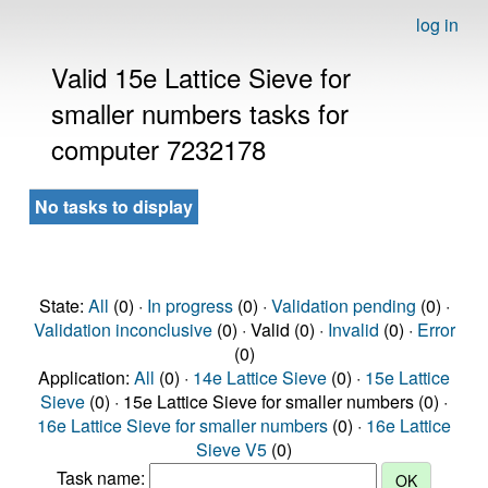
log in
Valid 15e Lattice Sieve for
smaller numbers tasks for
computer 7232178
No tasks to display
State:
All
(0) ·
In progress
(0) ·
Validation pending
(0) ·
Validation inconclusive
(0) · Valid (0) ·
Invalid
(0) ·
Error
(0)
Application:
All
(0) ·
14e Lattice Sieve
(0) ·
15e Lattice
Sieve
(0) · 15e Lattice Sieve for smaller numbers (0) ·
16e Lattice Sieve for smaller numbers
(0) ·
16e Lattice
Sieve V5
(0)
Task name: