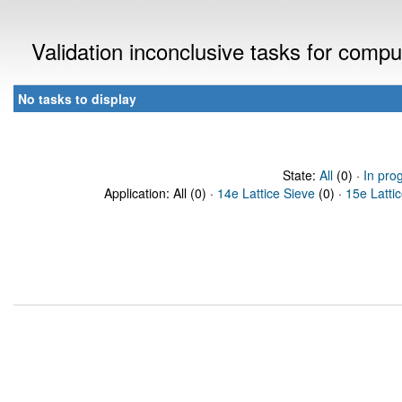
Validation inconclusive tasks for comp
No tasks to display
State:
All
(0) ·
In pro
Application: All (0) ·
14e Lattice Sieve
(0) ·
15e Latti