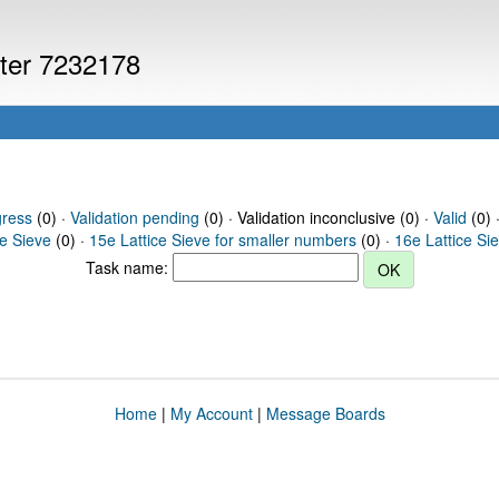
uter 7232178
gress
(0) ·
Validation pending
(0) · Validation inconclusive (0) ·
Valid
(0) 
ce Sieve
(0) ·
15e Lattice Sieve for smaller numbers
(0) ·
16e Lattice Si
Task name:
Home
|
My Account
|
Message Boards