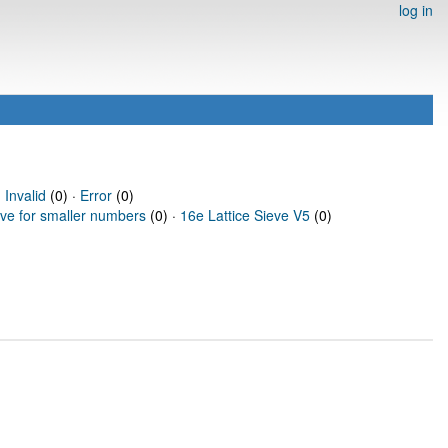
log in
·
Invalid
(0) ·
Error
(0)
eve for smaller numbers
(0) ·
16e Lattice Sieve V5
(0)