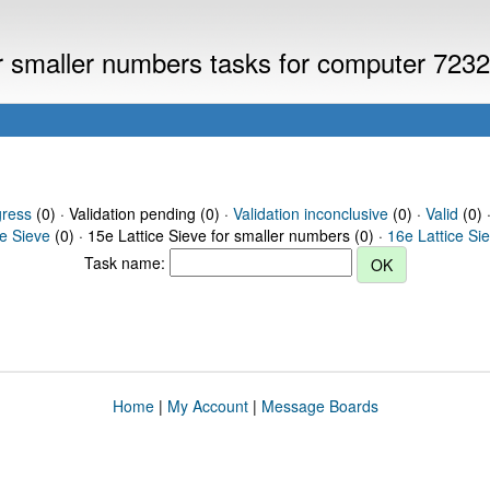
or smaller numbers tasks for computer 723
gress
(0) · Validation pending (0) ·
Validation inconclusive
(0) ·
Valid
(0) 
ce Sieve
(0) · 15e Lattice Sieve for smaller numbers (0) ·
16e Lattice Si
Task name:
Home
|
My Account
|
Message Boards