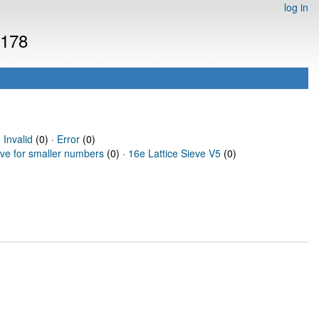
log in
2178
·
Invalid
(0) ·
Error
(0)
eve for smaller numbers
(0) ·
16e Lattice Sieve V5
(0)