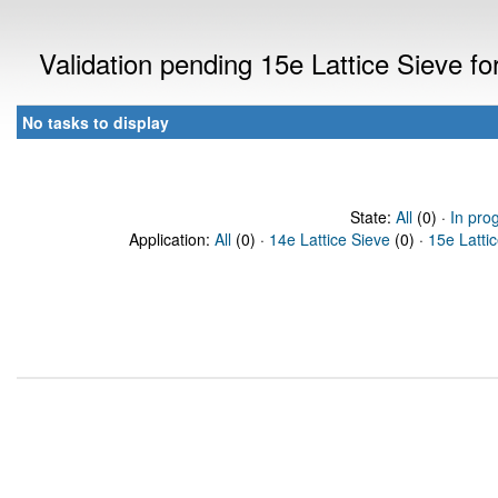
Validation pending 15e Lattice Sieve f
No tasks to display
State:
All
(0) ·
In pro
Application:
All
(0) ·
14e Lattice Sieve
(0) ·
15e Latti