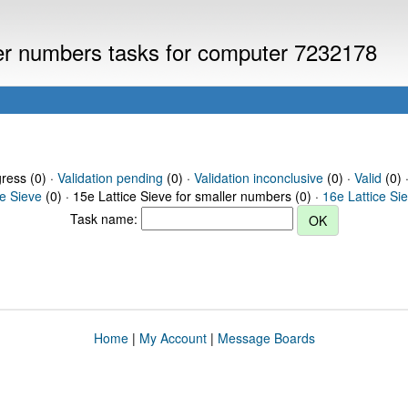
ller numbers tasks for computer 7232178
gress (0) ·
Validation pending
(0) ·
Validation inconclusive
(0) ·
Valid
(0) 
ce Sieve
(0) · 15e Lattice Sieve for smaller numbers (0) ·
16e Lattice Si
Task name:
Home
|
My Account
|
Message Boards