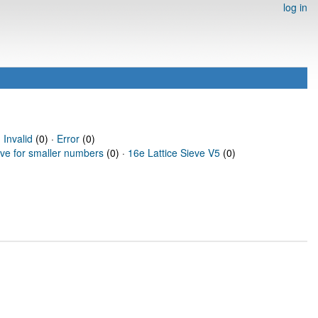
log in
·
Invalid
(0) ·
Error
(0)
eve for smaller numbers
(0) ·
16e Lattice Sieve V5
(0)