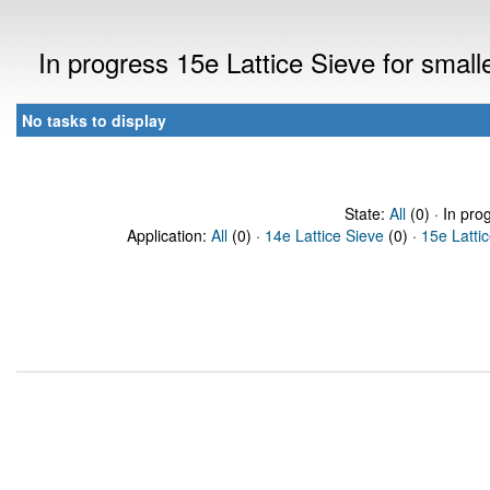
In progress 15e Lattice Sieve for sma
No tasks to display
State:
All
(0) · In pro
Application:
All
(0) ·
14e Lattice Sieve
(0) ·
15e Latti