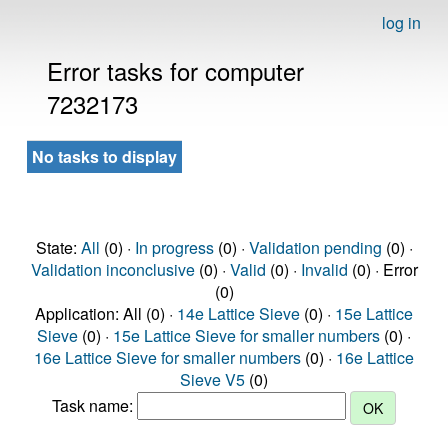
log in
Error tasks for computer
7232173
No tasks to display
State:
All
(0) ·
In progress
(0) ·
Validation pending
(0) ·
Validation inconclusive
(0) ·
Valid
(0) ·
Invalid
(0) · Error
(0)
Application: All (0) ·
14e Lattice Sieve
(0) ·
15e Lattice
Sieve
(0) ·
15e Lattice Sieve for smaller numbers
(0) ·
16e Lattice Sieve for smaller numbers
(0) ·
16e Lattice
Sieve V5
(0)
Task name: