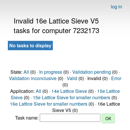
log in
Invalid 16e Lattice Sieve V5
tasks for computer 7232173
No tasks to display
State:
All
(0) ·
In progress
(0) ·
Validation pending
(0) ·
Validation inconclusive
(0) ·
Valid
(0) · Invalid (0) ·
Error
(0)
Application:
All
(0) ·
14e Lattice Sieve
(0) ·
15e Lattice
Sieve
(0) ·
15e Lattice Sieve for smaller numbers
(0) ·
16e Lattice Sieve for smaller numbers
(0) · 16e Lattice
Sieve V5 (0)
Task name: