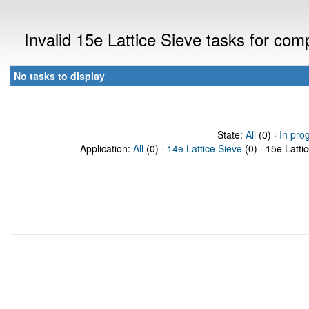
Invalid 15e Lattice Sieve tasks for co
No tasks to display
State:
All
(0) ·
In pro
Application:
All
(0) ·
14e Lattice Sieve
(0) · 15e Latti