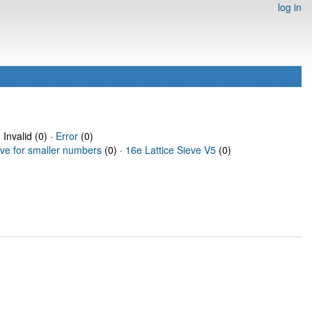
log in
 Invalid (0) ·
Error
(0)
eve for smaller numbers
(0) ·
16e Lattice Sieve V5
(0)