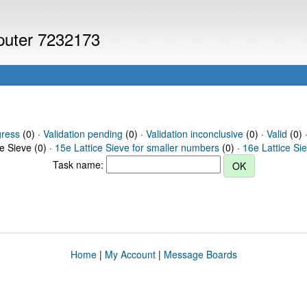
mputer 7232173
gress
(0) ·
Validation pending
(0) ·
Validation inconclusive
(0) ·
Valid
(0) ·
ce Sieve (0) ·
15e Lattice Sieve for smaller numbers
(0) ·
16e Lattice Si
Task name:
Home
|
My Account
|
Message Boards