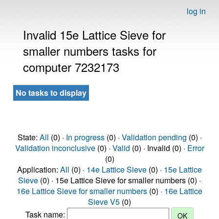
log in
Invalid 15e Lattice Sieve for
smaller numbers tasks for
computer 7232173
No tasks to display
State:
All
(0) ·
In progress
(0) ·
Validation pending
(0) ·
Validation inconclusive
(0) ·
Valid
(0) · Invalid (0) ·
Error
(0)
Application:
All
(0) ·
14e Lattice Sieve
(0) ·
15e Lattice
Sieve
(0) · 15e Lattice Sieve for smaller numbers (0) ·
16e Lattice Sieve for smaller numbers
(0) ·
16e Lattice
Sieve V5
(0)
Task name: