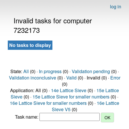
log in
Invalid tasks for computer
7232173
No tasks to display
State:
All
(0) ·
In progress
(0) ·
Validation pending
(0) ·
Validation inconclusive
(0) ·
Valid
(0) · Invalid (0) ·
Error
(0)
Application: All (0) ·
14e Lattice Sieve
(0) ·
15e Lattice
Sieve
(0) ·
15e Lattice Sieve for smaller numbers
(0) ·
16e Lattice Sieve for smaller numbers
(0) ·
16e Lattice
Sieve V5
(0)
Task name: