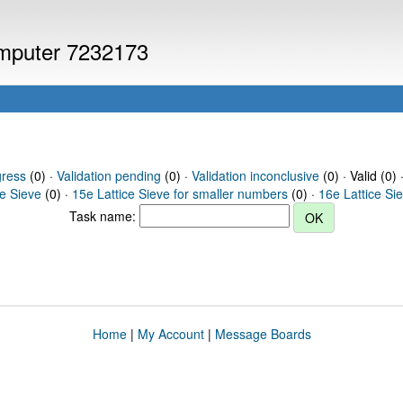
computer 7232173
gress
(0) ·
Validation pending
(0) ·
Validation inconclusive
(0) · Valid (0) 
ce Sieve
(0) ·
15e Lattice Sieve for smaller numbers
(0) ·
16e Lattice Si
Task name:
Home
|
My Account
|
Message Boards