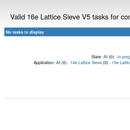
Valid 16e Lattice Sieve V5 tasks for 
No tasks to display
State:
All
(0) ·
In pro
Application:
All
(0) ·
14e Lattice Sieve
(0) ·
15e Latti