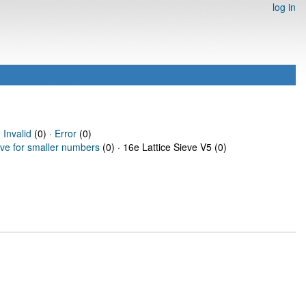
log in
·
Invalid
(0) ·
Error
(0)
eve for smaller numbers
(0) · 16e Lattice Sieve V5 (0)