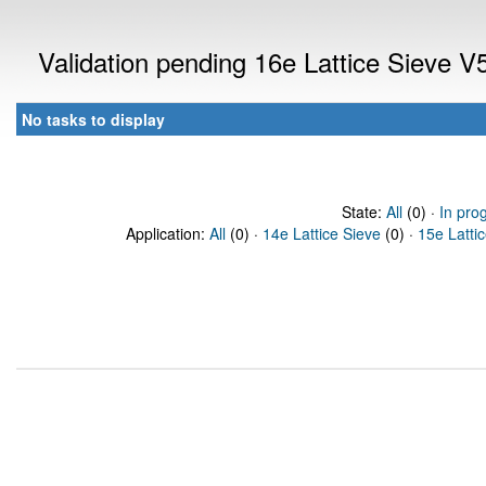
Validation pending 16e Lattice Sieve 
No tasks to display
State:
All
(0) ·
In pro
Application:
All
(0) ·
14e Lattice Sieve
(0) ·
15e Latti