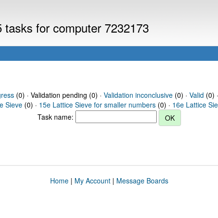
V5 tasks for computer 7232173
gress
(0) · Validation pending (0) ·
Validation inconclusive
(0) ·
Valid
(0) 
ce Sieve
(0) ·
15e Lattice Sieve for smaller numbers
(0) ·
16e Lattice Si
Task name:
Home
|
My Account
|
Message Boards