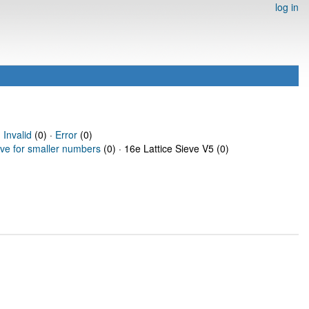
log in
·
Invalid
(0) ·
Error
(0)
eve for smaller numbers
(0) · 16e Lattice Sieve V5 (0)