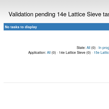
Validation pending 14e Lattice Sieve t
No tasks to display
State:
All
(0) ·
In pro
Application:
All
(0) · 14e Lattice Sieve (0) ·
15e Latti