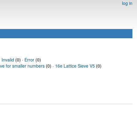
log in
·
Invalid
(0) ·
Error
(0)
eve for smaller numbers
(0) ·
16e Lattice Sieve V5
(0)