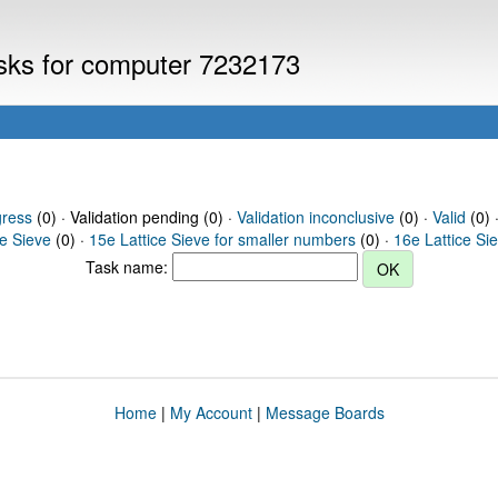
asks for computer 7232173
gress
(0) · Validation pending (0) ·
Validation inconclusive
(0) ·
Valid
(0) 
ce Sieve
(0) ·
15e Lattice Sieve for smaller numbers
(0) ·
16e Lattice Si
Task name:
Home
|
My Account
|
Message Boards