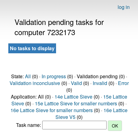
log in
Validation pending tasks for
computer 7232173
No tasks to display
State:
All
(0) ·
In progress
(0) · Validation pending (0) ·
Validation inconclusive
(0) ·
Valid
(0) ·
Invalid
(0) ·
Error
(0)
Application: All (0) ·
14e Lattice Sieve
(0) ·
15e Lattice
Sieve
(0) ·
15e Lattice Sieve for smaller numbers
(0) ·
16e Lattice Sieve for smaller numbers
(0) ·
16e Lattice
Sieve V5
(0)
Task name: