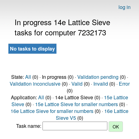
log in
In progress 14e Lattice Sieve
tasks for computer 7232173
No tasks to display
State:
All
(0) · In progress (0) ·
Validation pending
(0) ·
Validation inconclusive
(0) ·
Valid
(0) ·
Invalid
(0) ·
Error
(0)
Application:
All
(0) · 14e Lattice Sieve (0) ·
15e Lattice
Sieve
(0) ·
15e Lattice Sieve for smaller numbers
(0) ·
16e Lattice Sieve for smaller numbers
(0) ·
16e Lattice
Sieve V5
(0)
Task name: