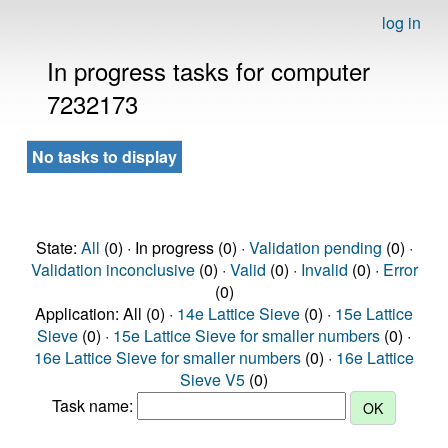
log in
In progress tasks for computer
7232173
No tasks to display
State:
All
(0) · In progress (0) ·
Validation pending
(0) ·
Validation inconclusive
(0) ·
Valid
(0) ·
Invalid
(0) ·
Error
(0)
Application: All (0) ·
14e Lattice Sieve
(0) ·
15e Lattice
Sieve
(0) ·
15e Lattice Sieve for smaller numbers
(0) ·
16e Lattice Sieve for smaller numbers
(0) ·
16e Lattice
Sieve V5
(0)
Task name: