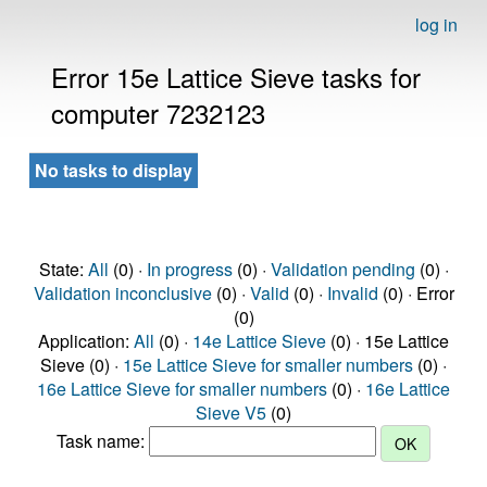
log in
Error 15e Lattice Sieve tasks for
computer 7232123
No tasks to display
State:
All
(0) ·
In progress
(0) ·
Validation pending
(0) ·
Validation inconclusive
(0) ·
Valid
(0) ·
Invalid
(0) · Error
(0)
Application:
All
(0) ·
14e Lattice Sieve
(0) · 15e Lattice
Sieve (0) ·
15e Lattice Sieve for smaller numbers
(0) ·
16e Lattice Sieve for smaller numbers
(0) ·
16e Lattice
Sieve V5
(0)
Task name: