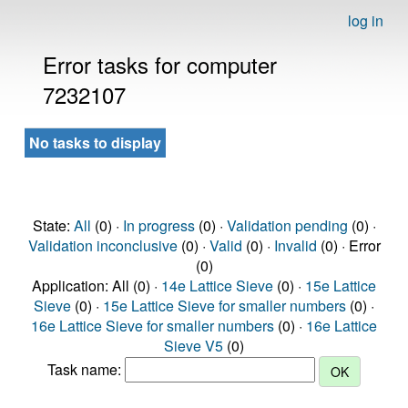
log in
Error tasks for computer
7232107
No tasks to display
State:
All
(0) ·
In progress
(0) ·
Validation pending
(0) ·
Validation inconclusive
(0) ·
Valid
(0) ·
Invalid
(0) · Error
(0)
Application: All (0) ·
14e Lattice Sieve
(0) ·
15e Lattice
Sieve
(0) ·
15e Lattice Sieve for smaller numbers
(0) ·
16e Lattice Sieve for smaller numbers
(0) ·
16e Lattice
Sieve V5
(0)
Task name: